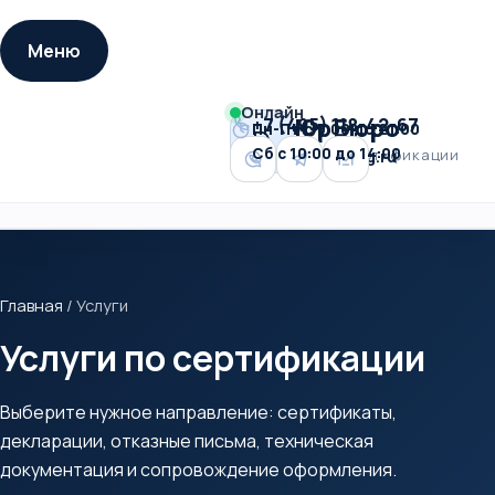
Меню
Онлайн
+7 (495) 118-42-67
ЮрБюро
Пн-Пт с 9:00 до 21:00
Телефон
Время
D
Сб с 10:00 до 14:00
центр сертификации
info@centerleg.ru
работы
Email
WhatsApp
Telegram
MAX
Главная
/
Услуги
Услуги по сертификации
Выберите нужное направление: сертификаты,
декларации, отказные письма, техническая
документация и сопровождение оформления.